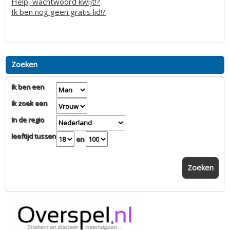
Help, wachtwoord kwijt!?
Ik ben nog geen gratis lid!?
Zoeken
Ik ben een
Ik zoek een
In de regio
leeftijd tussen
en
Zoeken