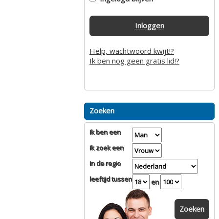
Inloggen
Help, wachtwoord kwijt!?
Ik ben nog geen gratis lid!?
Zoeken
Ik ben een
Ik zoek een
In de regio
leeftijd tussen
en
Zoeken