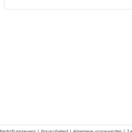
Bedrijfsgegevens
|
Privacybeleid
|
Algemene voorwaarden
|
Ta