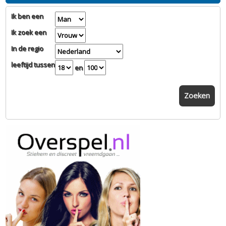
Ik ben een
Ik zoek een
In de regio
leeftijd tussen
en
Zoeken